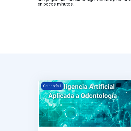
en pocos minutos.
Inteligencia Artidficial Aplicada a Odontología
Categoría 1