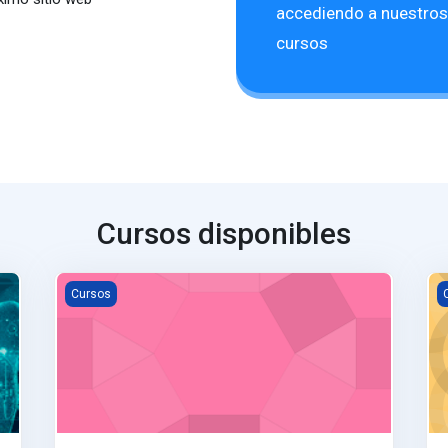
accediendo a nuestros
cursos
Cursos disponibles
ENGLISH V - SENIORS
E
Cursos