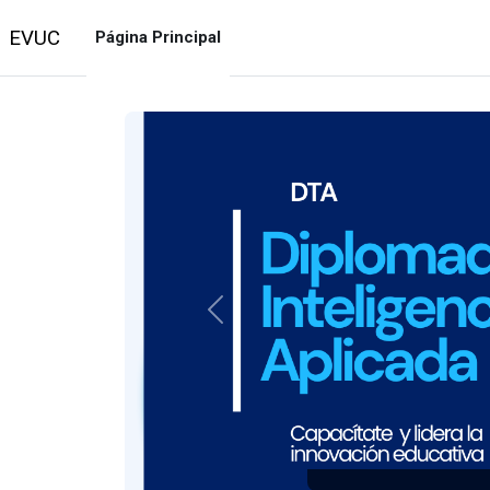
Saltar al contenido principal
EVUC
Página Principal
Anterior