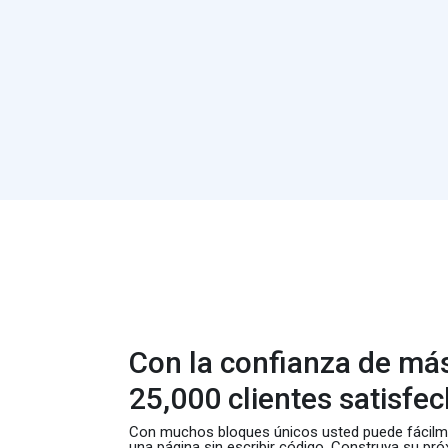
Con la confianza de má
25,000 clientes satisfec
Con muchos bloques únicos usted puede fácilme
una página sin escribir código. Construya su pró