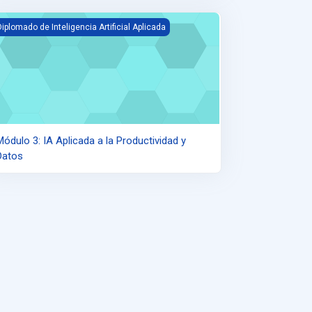
ódulo 3: IA Aplicada a la Productividad y Datos
Diplomado de Inteligencia Artificial Aplicada
Módulo 3: IA Aplicada a la Productividad y
Datos