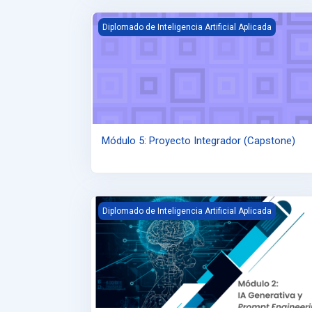
Módulo 5: Proyecto Integrador (Capstone)
Diplomado de Inteligencia Artificial Aplicada
Módulo 5: Proyecto Integrador (Capstone)
Módulo 2: IA Generativa y Prompt Engineering
Diplomado de Inteligencia Artificial Aplicada